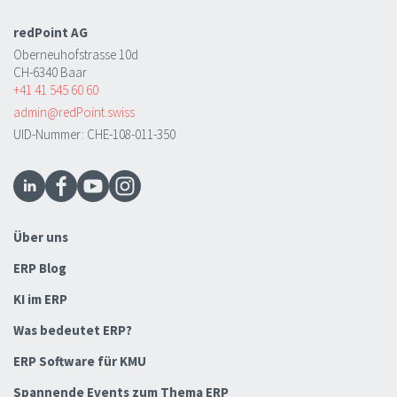
redPoint AG
Oberneuhofstrasse 10d
CH-6340 Baar
+41 41 545 60 60
admin@redPoint.swiss
UID-Nummer: CHE-108-011-350
Über uns
ERP Blog
KI im ERP
Was bedeutet ERP?
ERP Software für KMU
Spannende Events zum Thema ERP