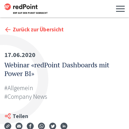
Menü 
Zurück zur Übersicht
17.06.2020
Webinar «redPoint Dashboards mit
Power BI»
#Allgemein
#Company News
Teilen
Via Mail teilen
Auf Facebook teilen
Auf WhatsApp teilen
Auf Twitter teilen
Auf LinkedIn teilen