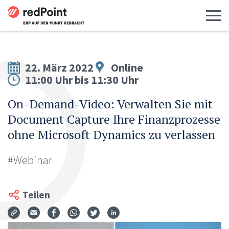
Menü 
22. März 2022
Online
11:00 Uhr bis 11:30 Uhr
On-Demand-Video: Verwalten Sie mit
Document Capture Ihre Finanzprozesse
ohne Microsoft Dynamics zu verlassen
#Webinar
Teilen
Via Mail teilen
Auf Facebook teilen
Auf WhatsApp teilen
Auf Twitter teilen
Auf LinkedIn teilen
Teilen