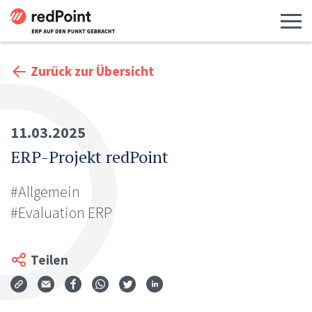
Menü 
Zurück zur Übersicht
11.03.2025
ERP-Projekt redPoint
#Allgemein
#Evaluation ERP
Teilen
Via Mail teilen
Auf Facebook teilen
Auf WhatsApp teilen
Auf Twitter teilen
Auf LinkedIn teilen
Teilen