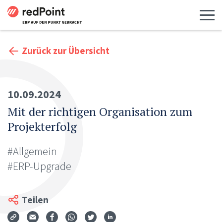
Menü 
Zurück zur Übersicht
10.09.2024
Mit der richtigen Organisation zum
Projekterfolg
#Allgemein
#ERP-Upgrade
Teilen
Via Mail teilen
Auf Facebook teilen
Auf WhatsApp teilen
Auf Twitter teilen
Auf LinkedIn teilen