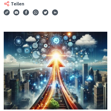
Teilen
Via Mail teilen
Auf Facebook teilen
Auf WhatsApp teilen
Auf Twitter teilen
Auf LinkedIn teilen
Teilen